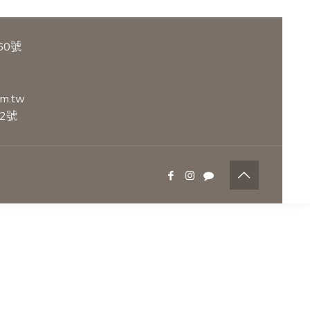
60號
om.tw
2號