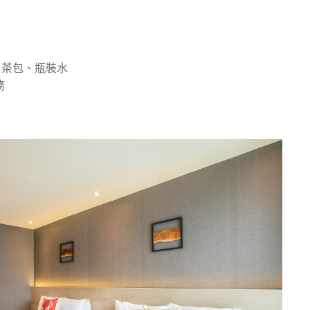
、茶包、瓶裝水
務